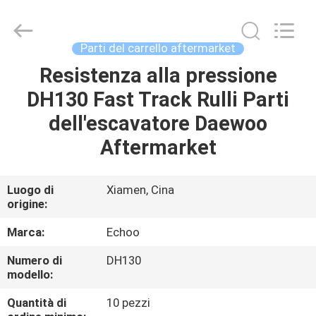
2026
Echoo
Corporation.
All
Rights
Parti del carrello aftermarket
Reserved.
Resistenza alla pressione
CASA
DH130 Fast Track Rulli Parti
PRODOTTI
dell'escavatore Daewoo
Aftermarket
CIRCA
NOI
Luogo di
Xiamen, Cina
origine:
GIRO
Marca:
Echoo
DELLA
Numero di
DH130
modello:
FABBRICA
Quantità di
10 pezzi