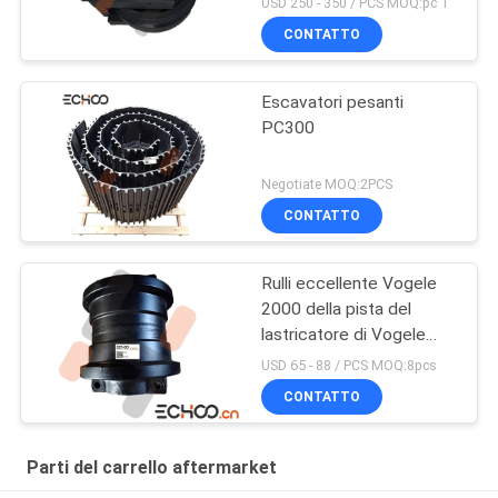
USD 250 - 350 / PCS MOQ:pc 1
CONTATTO
Escavatori pesanti
PC300
Negotiate MOQ:2PCS
CONTATTO
Rulli eccellente Vogele
2000 della pista del
lastricatore di Vogele
Pavare Vogele 2000
USD 65 - 88 / PCS MOQ:8pcs
CONTATTO
Parti del carrello aftermarket