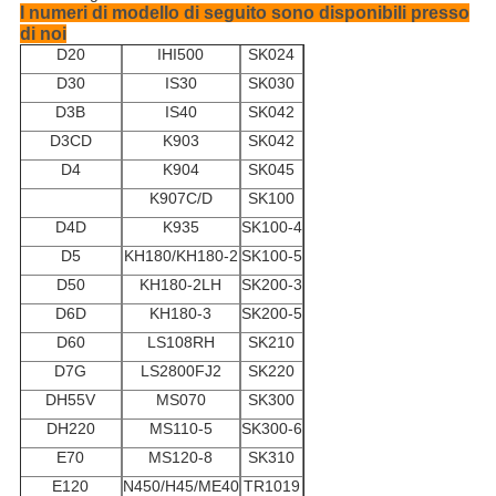
I numeri di modello di seguito sono disponibili presso
di noi
D20
IHI500
SK024
D30
IS30
SK030
D3B
IS40
SK042
D3CD
K903
SK042
D4
K904
SK045
K907C/D
SK100
D4D
K935
SK100-4
D5
KH180/KH180-2
SK100-5
D50
KH180-2LH
SK200-3
D6D
KH180-3
SK200-5
D60
LS108RH
SK210
D7G
LS2800FJ2
SK220
DH55V
MS070
SK300
DH220
MS110-5
SK300-6
E70
MS120-8
SK310
E120
N450/H45/ME40
TR1019