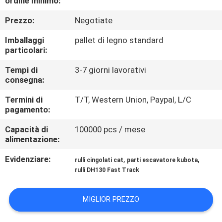
ordine minimo:
CONTROLLO
Prezzo:
Negotiate
DI
QUALITÀ
Imballaggi
pallet di legno standard
particolari:
NOTIZIE
Tempi di
3-7 giorni lavorativi
consegna:
Termini di
T/T, Western Union, Paypal, L/C
RICHIEDA
pagamento:
UNA
Capacità di
100000 pcs / mese
CITAZIONE
alimentazione:
Evidenziare:
,
,
rulli cingolati cat
parti escavatore kubota
MAPPA
rulli DH130 Fast Track
DEL
MIGLIOR PREZZO
SITO