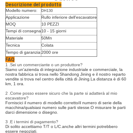
Descrizione del prodotto
Modello numero:
DH130
Applicazione
Rullo inferiore dell'escavatore
MOQ
10 PEZZI
Tempi di consegna
10 - 15 giorni
Materiale
50Mn
Tecnica
Colata
Tempo di garanzia
2000 ore
FAQ
1 .Sei un commerciante o un produttore?
Siamo un'azienda di integrazione industriale e commerciale, la
nostra fabbrica si trova nello Shandong Jining e il nostro reparto
vendite si trova nel centro della città di Jining.La distanza è di 60
km, 1 ora.
2 .Come posso essere sicuro che la parte si adatterà al mio
escavatore?
Forniscici il numero di modello corretto/il numero di serie della
macchina/qualsiasi numero sulle parti stesse.O misurare le parti
darci dimensione o disegno.
3 .E i termini di pagamento?
Di solito accettiamo T/T o L/C.anche altri termini potrebbero
essere negoziati.