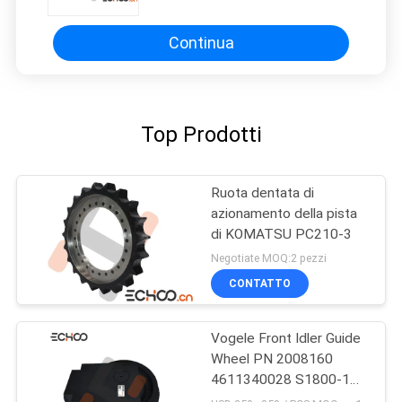
Aftermarket
Continua
Top Prodotti
Ruota dentata di
azionamento della pista
di KOMATSU PC210-3
Negotiate MOQ:2 pezzi
CONTATTO
Vogele Front Idler Guide
Wheel PN 2008160
4611340028 S1800-1
eccellenti