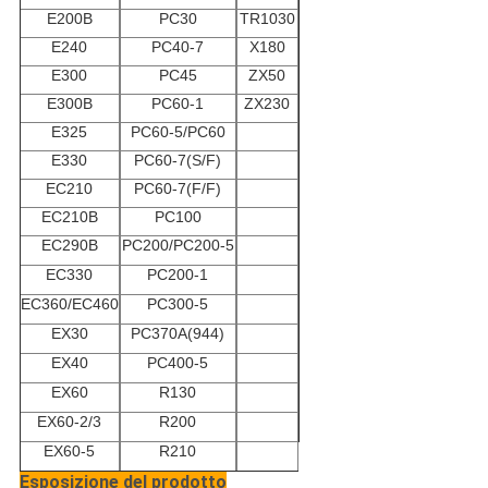
E200B
PC30
TR1030
E240
PC40-7
X180
E300
PC45
ZX50
E300B
PC60-1
ZX230
E325
PC60-5/PC60
E330
PC60-7(S/F)
EC210
PC60-7(F/F)
EC210B
PC100
EC290B
PC200/PC200-5
EC330
PC200-1
EC360/EC460
PC300-5
EX30
PC370A(944)
EX40
PC400-5
EX60
R130
EX60-2/3
R200
EX60-5
R210
Esposizione del prodotto