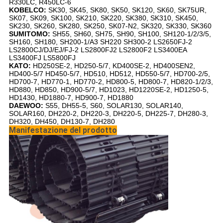
R330LC, R450LC-6
KOBELCO:
SK30, SK45, SK80, SK50, SK120, SK60, SK75UR,
SK07, SK09, SK100, SK210, SK220, SK380, SK310, SK450,
SK230, SK260, SK280, SK250, SK07-N2, SK320, SK330, SK360
SUMITOMO:
SH55, SH60, SH75, SH90, SH100, SH120-1/2/3/5,
SH160, SH180, SH200-1/A3 SH220 SH300-2 LS2650FJ-2
LS2800CJ/DJ/EJ/FJ-2 LS2800FJ2 LS2800F2 LS3400EA
LS3400FJ LS5800FJ
KATO:
HD250SE-2, HD250-5/7, KD400SE-2, HD400SEN2,
HD400-5/7 HD450-5/7, HD510, HD512, HD550-5/7, HD700-2/5,
HD700-7, HD770-1, HD770-2, HD800-5, HD800-7, HD820-1/2/3,
HD880, HD850, HD900-5/7, HD1023, HD1220SE-2, HD1250-5,
HD1430, HD1880-7, HD900-7, HD1880
DAEWOO:
S55, DH55-5, S60, SOLAR130, SOLAR140,
SOLAR160, DH220-2, DH220-3, DH220-5, DH225-7, DH280-3,
DH320, DH450, DH130-7, DH280
Manifestazione del prodotto