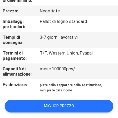
ordine minimo:
CONTROLLO
Prezzo:
Negotiate
DI
QUALITÀ
Imballaggi
Pallet di legno standard.
particolari:
NOTIZIE
Tempi di
3-7 giorni lavorativi
consegna:
Termini di
T/T, Western Union, Pyapal
RICHIEDA
pagamento:
UNA
Capacità di
mese 100000pcs/
CITAZIONE
alimentazione:
Evidenziare:
,
piste dello zappatore della sostituzione
MAPPA
mini piste del cingolo
DEL
MIGLIOR PREZZO
SITO