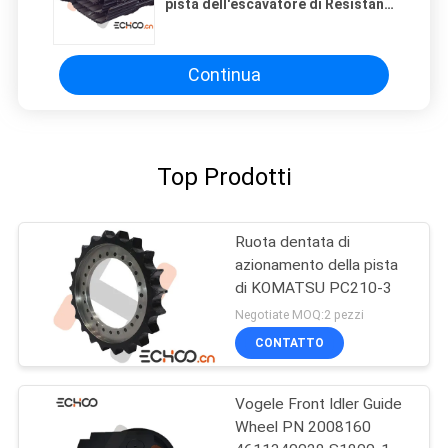
pista dell'escavatore di Resistane
con in profondità la percezione
del passo indurito
Continua
Top Prodotti
Ruota dentata di
azionamento della pista
di KOMATSU PC210-3
Negotiate MOQ:2 pezzi
CONTATTO
Vogele Front Idler Guide
Wheel PN 2008160