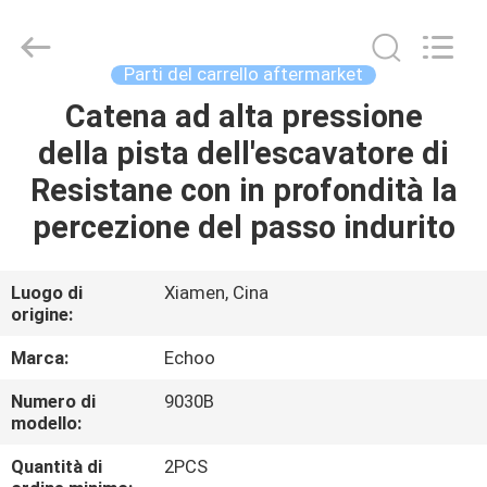
2026
Echoo
Corporation.
All
Rights
Parti del carrello aftermarket
Reserved.
Catena ad alta pressione
CASA
della pista dell'escavatore di
PRODOTTI
Resistane con in profondità la
percezione del passo indurito
CIRCA
NOI
Luogo di
Xiamen, Cina
origine:
GIRO
Marca:
Echoo
DELLA
Numero di
9030B
modello:
FABBRICA
Quantità di
2PCS