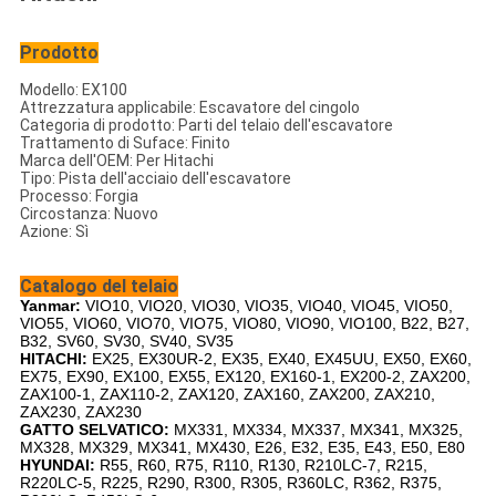
Prodotto
Modello: EX100
Attrezzatura applicabile: Escavatore del cingolo
Categoria di prodotto: Parti del telaio dell'escavatore
Trattamento di Suface: Finito
Marca dell'OEM: Per Hitachi
Tipo: Pista dell'acciaio dell'escavatore
Processo: Forgia
Circostanza: Nuovo
Azione: Sì
Catalogo del
telaio
Yanmar:
VIO10, VIO20, VIO30, VIO35, VIO40, VIO45, VIO50,
VIO55, VIO60, VIO70, VIO75, VIO80, VIO90, VIO100, B22, B27,
B32, SV60, SV30, SV40, SV35
HITACHI:
EX25, EX30UR-2, EX35, EX40, EX45UU, EX50, EX60,
EX75, EX90, EX100, EX55, EX120, EX160-1, EX200-2, ZAX200,
ZAX100-1, ZAX110-2, ZAX120, ZAX160, ZAX200, ZAX210,
ZAX230, ZAX230
GATTO SELVATICO:
MX331, MX334, MX337, MX341, MX325,
MX328, MX329, MX341, MX430, E26, E32, E35, E43, E50, E80
HYUNDAI:
R55, R60, R75, R110, R130, R210LC-7, R215,
R220LC-5, R225, R290, R300, R305, R360LC, R362, R375,