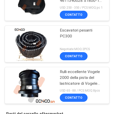
4611340028 S1800-1
eccellenti
USD 250 - 350 / PCS MOQ:pc 1
CONTATTO
Escavatori pesanti
PC300
Negotiate MOQ:2PCS
CONTATTO
Rulli eccellente Vogele
2000 della pista del
lastricatore di Vogele
Pavare Vogele 2000
USD 65 - 88 / PCS MOQ:8pcs
CONTATTO
Parti del carrello aftermarket