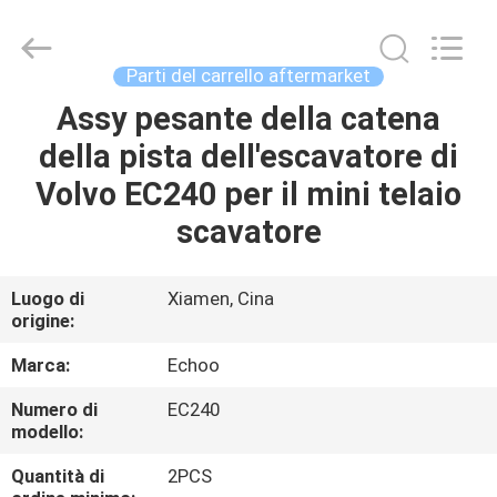
2026
Echoo
Corporation.
All
Rights
Parti del carrello aftermarket
Reserved.
Assy pesante della catena
CASA
della pista dell'escavatore di
PRODOTTI
Volvo EC240 per il mini telaio
scavatore
CIRCA
NOI
Luogo di
Xiamen, Cina
origine:
GIRO
Marca:
Echoo
DELLA
Numero di
EC240
modello:
FABBRICA
Quantità di
2PCS