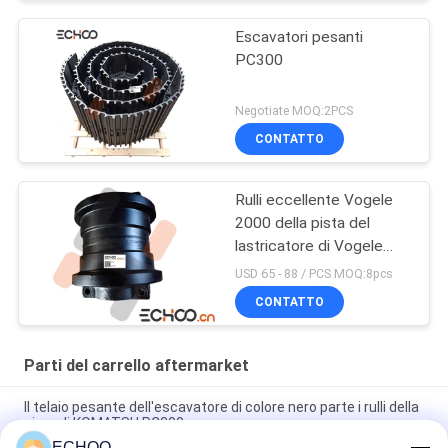
Escavatori pesanti
PC300
Negotiate MOQ:2PCS
CONTATTO
Rulli eccellente Vogele
2000 della pista del
lastricatore di Vogele
Pavare Vogele 2000
USD 65 - 88 / PCS MOQ:8pcs
CONTATTO
Parti del carrello aftermarket
Il telaio pesante dell'escavatore di colore nero parte i rulli della
cima di KOMATSU PC300
ECHOO