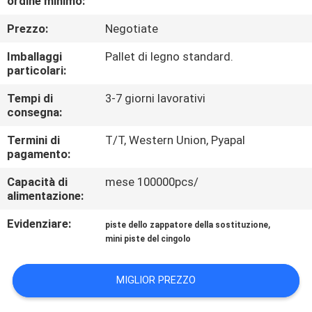
ordine minimo:
CONTROLLO
Prezzo:
Negotiate
DI
QUALITÀ
Imballaggi
Pallet di legno standard.
particolari:
NOTIZIE
Tempi di
3-7 giorni lavorativi
consegna:
Termini di
T/T, Western Union, Pyapal
RICHIEDA
pagamento:
UNA
Capacità di
mese 100000pcs/
CITAZIONE
alimentazione:
Evidenziare:
,
piste dello zappatore della sostituzione
MAPPA
mini piste del cingolo
DEL
MIGLIOR PREZZO
SITO