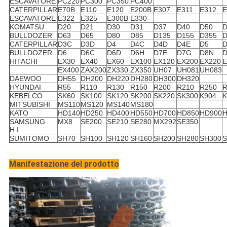
ESCAVATORE
PC220
PC300
PC350
PC400
CATERPILLAR
E70B
E110
E120
E200B
E307
E311
E312
E
ESCAVATORE
E322
E325
E300B
E330
KOMATSU
D20
D21
D30
D31
D37
D40
D50
D
BULLDOZER
D63
D65
D80
D85
D135
D155
D355
D
CATERPILLAR
D3C
D3D
D4
D4C
D4D
D4E
D5
BULLDOZER
D6
D6C
D6D
D6H
D7E
D7G
D8N
HITACHI
EX30
EX40
EX60
EX100
EX120
EX200
EX220
E
EX400
ZAX200
ZX330
ZX350
UH07
UH081
UH083
DAEWOO
DH55
DH200
DH220
DH280
DH300
DH320
HYUNDAI
R55
R110
R130
R150
R200
R210
R250
R
KEBELCO
SK60
SK100
SK120
SK200
SK220
SK300
K904
K
MITSUBISHI
MS110
MS120
MS140
MS180
KATO
HD140
HD250
HD400
HD550
HD700
HD850
HD900
H
SAMSUNG
MX8
SE200
SE210
SE280
MX292
SE350
H.I.
SUMITOMO
SH70
SH100
SH120
SH160
SH200
SH280
SH300
S
Manifestazione del prodotto