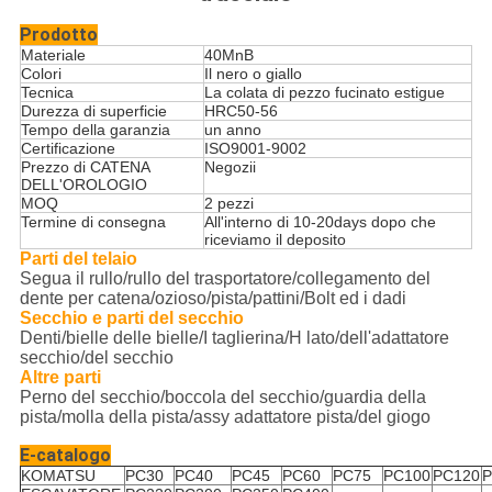
Prodotto
Materiale
40MnB
Colori
Il nero o giallo
Tecnica
La colata di pezzo fucinato estigue
Durezza di superficie
HRC50-56
Tempo della garanzia
un anno
Certificazione
ISO9001-9002
Prezzo di CATENA
Negozii
DELL'OROLOGIO
MOQ
2 pezzi
Termine di consegna
All'interno di 10-20days dopo che
riceviamo il deposito
Parti del telaio
Segua il rullo/rullo del trasportatore/collegamento del
dente per catena/ozioso/pista/pattini/Bolt ed i dadi
Secchio e parti del secchio
Denti/bielle delle bielle/I taglierina/H lato/dell'adattatore
secchio/del secchio
Altre parti
Perno del secchio/boccola del secchio/guardia della
pista/molla della pista/assy adattatore pista/del giogo
E-catalogo
KOMATSU
PC30
PC40
PC45
PC60
PC75
PC100
PC120
P