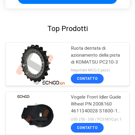
Top Prodotti
Ruota dentata di
azionamento della pista
di KOMATSU PC210-3
Negotiate MOQ:2 pezzi
CONTATTO
Vogele Front Idler Guide
Wheel PN 2008160
4611340028 S1800-1
eccellenti
USD 250 - 350 / PCS MOQ:pc 1
CONTATTO