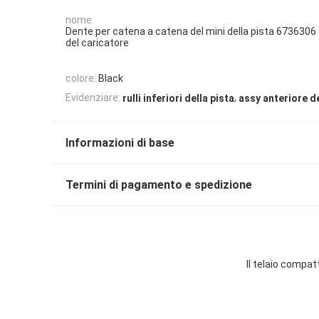
nome:
Dente per catena a catena del mini della pista 6736306
del caricatore
colore:
Black
,
Evidenziare:
rulli inferiori della pista
assy anteriore d
Informazioni di base
Termini di pagamento e spedizione
Il telaio compat