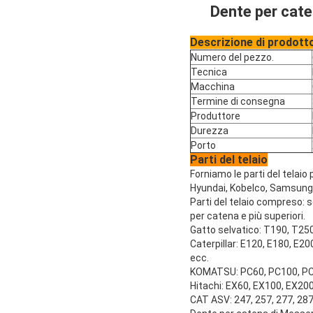
Dente per cate
Descrizione di prodott
Numero del pezzo.
Tecnica
Macchina
Termine di consegna
Produttore
Durezza
Porto
Parti del telaio
Forniamo le parti del telaio
Hyundai, Kobelco, Samsung,
Parti del telaio compreso: seg
per catena e più superiori.
Gatto selvatico: T190, T25
Caterpillar: E120, E180, E
ecc.
KOMATSU: PC60, PC100, PC20
Hitachi: EX60, EX100, EX20
CAT ASV: 247, 257, 277, 28