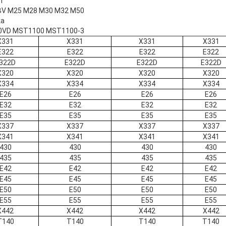
i
V M25 M28 M30 M32 M50
ka
VD MST1100 MST1100-3
X331
X331
X331
X331
E322
E322
E322
E322
322D
E322D
E322D
E322D
X320
X320
X320
X320
X334
X334
X334
X334
E26
E26
E26
E26
E32
E32
E32
E32
E35
E35
E35
E35
X337
X337
X337
X337
X341
X341
X341
X341
430
430
430
430
435
435
435
435
E42
E42
E42
E42
E45
E45
E45
E45
E50
E50
E50
E50
E55
E55
E55
E55
X442
X442
X442
X442
T140
T140
T140
T140