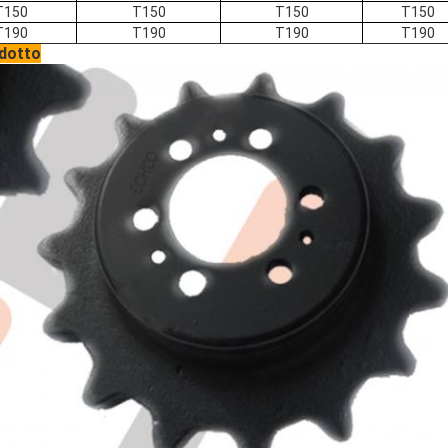
T150
T150
T150
T150
T190
T190
T190
T190
odotto