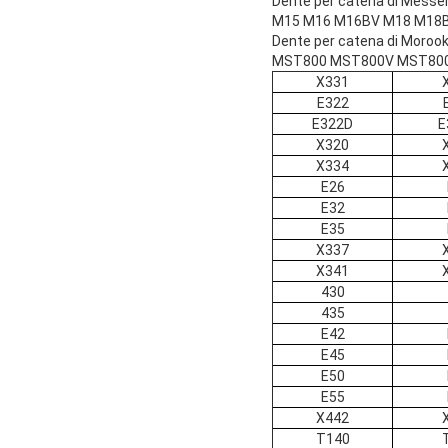
Dente per catena di Messer
M15 M16 M16BV M18 M18B
Dente per catena di Moroo
MST800 MST800V MST800
X331
E322
E322D
E
X320
X334
E26
E32
E35
X337
X341
430
435
E42
E45
E50
E55
X442
T140