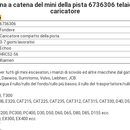
na a catena del mini della pista 6736306 tela
caricatore
o
6736306
Fondere
Caricatore compatto della pista
3-7 giorni lavorativi
Echoo
HRC52-56
Xiamen
 per tutti gli mini escavatori, i manzi di scivolo ed altre macchine dal g
 Daewoo, Sumitomo, Volvo, Liebherr, JCB.
ua il rullo/rullo del fondo/rullo più basso, il rullo del trasportatore/rullo
0, T300
200B, E320, CAT215, CAT225, CAT235, CAT312, CAT315, CAT330, D4D, D5,
0, PC300, PC400, D30, D50, D60, D65, D80, D85, D155 ecc.
0, EX300, EX400 ecc
7