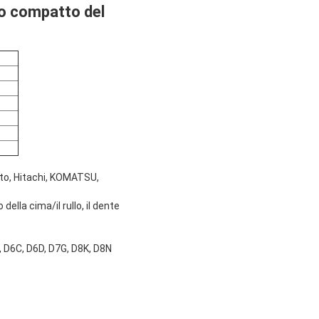
io compatto del
atto, Hitachi, KOMATSU,
 della cima/il rullo, il dente
 D6C, D6D, D7G, D8K, D8N